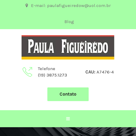
E-mail: paulafigueiredow@uol.com.br
Blog
Telefone
CAU:
A7476-4
(19) 3875.1273
Contato