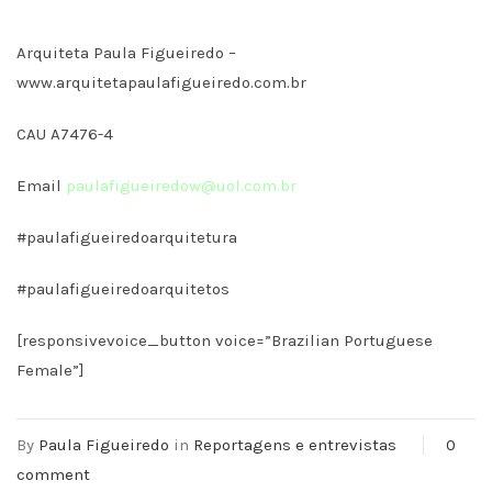
Arquiteta Paula Figueiredo –
www.arquitetapaulafigueiredo.com.br
CAU A7476-4
Email
paulafigueiredow@uol.com.br
#paulafigueiredoarquitetura
#paulafigueiredoarquitetos
[responsivevoice_button voice=”Brazilian Portuguese
Female”]
By
Paula Figueiredo
in
Reportagens e entrevistas
0
comment