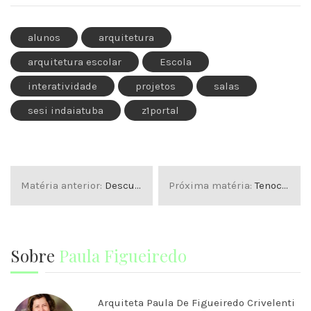
alunos
arquitetura
arquitetura escolar
Escola
interatividade
projetos
salas
sesi indaiatuba
z1portal
Matéria anterior:
Descubra a origem da Arquitetura
Próxima matéria:
Tenochititlán, cidade asteca que ergueu-se sobre um lago
Sobre
Paula Figueiredo
Arquiteta Paula De Figueiredo Crivelenti