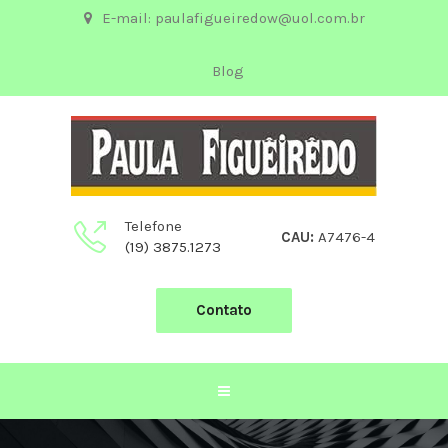
E-mail: paulafigueiredow@uol.com.br
Blog
Telefone
CAU:
A7476-4
(19) 3875.1273
Contato