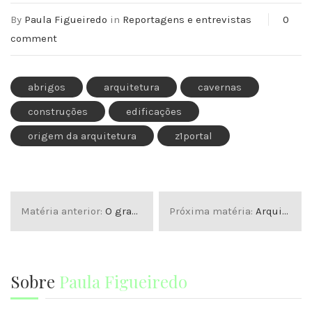
By
Paula Figueiredo
in
Reportagens e entrevistas
0
comment
abrigos
arquitetura
cavernas
construções
edificações
origem da arquitetura
z1portal
Matéria anterior:
O grande crescimento do cultivo de hortaliças pela população urbana
Próxima matéria:
Arquitetura escolar ajudando no aprendizado das crianças
Sobre
Paula Figueiredo