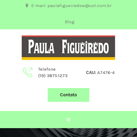
E-mail: paulafigueiredow@uol.com.br
Blog
Telefone
CAU:
A7476-4
(19) 3875.1273
Contato