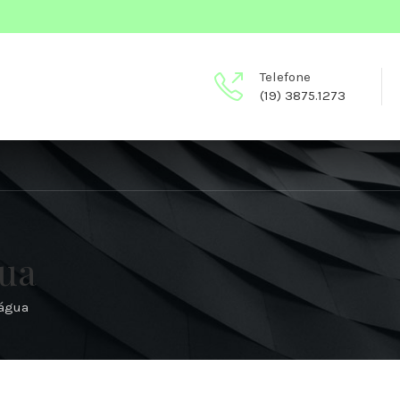
Telefone
(19) 3875.1273
gua
água