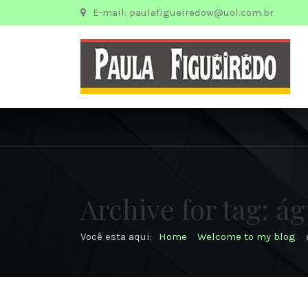
E-mail: paulafigueiredow@uol.com.br
Archive for tag: á
Você esta aqui:
Home
Welcome to my blog